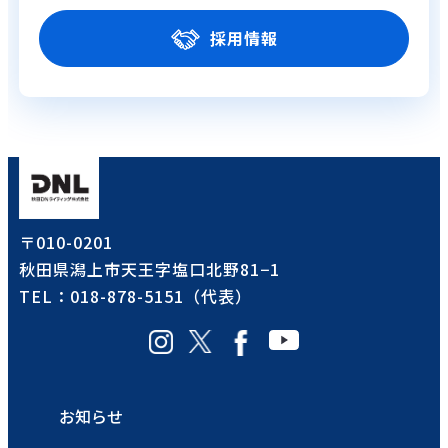
採用情報
〒010-0201
秋田県潟上市天王字塩口北野81−1
TEL：018-878-5151（代表）
新
新
新
新
し
し
し
し
い
い
い
い
お知らせ
Window
Window
Window
Window