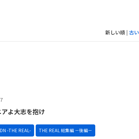
新しい順 |
古い
17
ニアよ大志を抱け
ADN -THE REAL-
THE REAL 総集編 －後編－