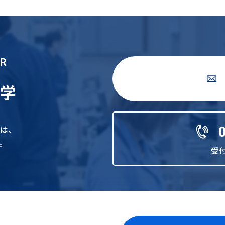
UR
見学
は、
。
受付 